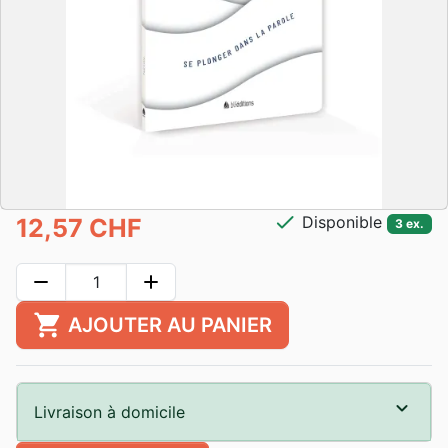
check
Disponible
12,57 CHF
3 ex.
remove
add
shopping_cart
AJOUTER AU PANIER
Livraison à domicile