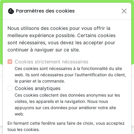
cookie
Paramètres des cookies
Je veux retirer ma commande au 11 rue de Rive,
close
Genève
warning
Cette boutique en ligne est limitée au retrait en
Nous utilisons des cookies pour vous offrir la
magasin.
meilleure expérience possible. Certains cookies
Pour les livraisons à domicile, veuillez passer vos
sont nécessaires, vous devez les accepter pour
commandes sur la boutique
La Maison de la Bible
continuer à naviguer sur ce site.
Suisse
.
Cookies strictement nécessaires
menu
Ces cookies sont nécessaires à la fonctionnalité du site
shopping_cart
account_circle
web. Ils sont nécessaires pour l'authentification du client,
le panier et la commande.
Cookies analytiques
Ces cookies collectent des données anonymes sur les
visites, les appareils et la navigation. Nous nous
appuyons sur ces données pour améliorer notre site
web.
search
En fermant cette fenêtre sans faire de choix, vous acceptez
Reche
tous les cookies.