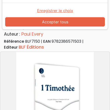
Accueil
Livres
Commentaires
Timothée
1 Timothée - Se plonger dans la Parole
Enregistrer le choix
1 Timothée
Accepter tous
Se plonger dans la Parole
Auteur :
Paul Every
Référence
BLF7150
EAN
9782386571503
BLF Éditions
Editeur