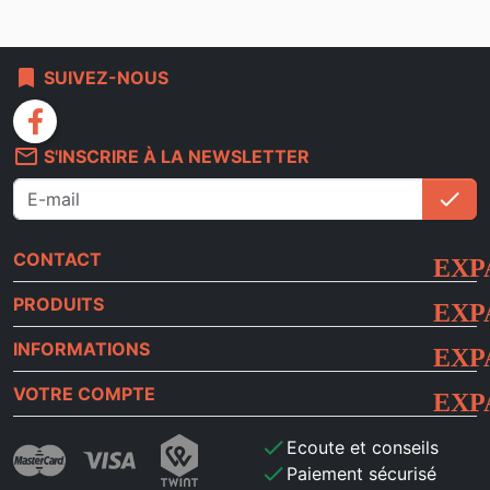
bookmark
SUIVEZ-NOUS
facebook
mail_outline
S'INSCRIRE À LA NEWSLETTER
check
S'i
CONTACT
PRODUITS
INFORMATIONS
VOTRE COMPTE
check
Ecoute et conseils
check
Paiement sécurisé