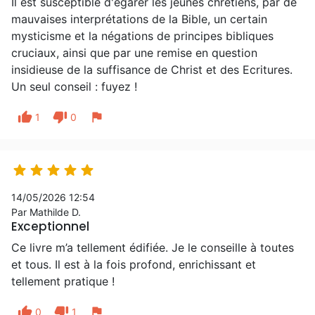
Il est susceptible d'égarer les jeunes chrétiens, par de
mauvaises interprétations de la Bible, un certain
mysticisme et la négations de principes bibliques
cruciaux, ainsi que par une remise en question
insidieuse de la suffisance de Christ et des Ecritures.
Un seul conseil : fuyez !
thumb_up
thumb_down
flag
1
0





14/05/2026 12:54
Par Mathilde D.
Exceptionnel
Ce livre m’a tellement édifiée. Je le conseille à toutes
et tous. Il est à la fois profond, enrichissant et
tellement pratique !
thumb_up
thumb_down
flag
0
1