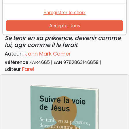
Accueil
Livres
Edification
Croissance spirituelle
Suivre la voie de Jésus - Se tenir en sa présence,
Enregistrer le choix
devenir comme lui, agir comme il le ferait
Accepter tous
Suivre la voie de Jésus
Se tenir en sa présence, devenir comme
lui, agir comme il le ferait
Auteur :
John Mark Comer
Référence
FAR4685
EAN
9782863146859
Farel
Editeur