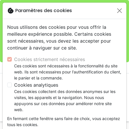
cookie
Paramètres des cookies
Je veux retirer ma commande au 11 rue de Rive,
close
Genève
warning
Cette boutique en ligne est limitée au retrait en
Nous utilisons des cookies pour vous offrir la
magasin.
meilleure expérience possible. Certains cookies
Pour les livraisons à domicile, veuillez passer vos
sont nécessaires, vous devez les accepter pour
commandes sur la boutique
La Maison de la Bible
continuer à naviguer sur ce site.
Suisse
.
Cookies strictement nécessaires
menu
Ces cookies sont nécessaires à la fonctionnalité du site
shopping_cart
account_circle
web. Ils sont nécessaires pour l'authentification du client,
le panier et la commande.
Cookies analytiques
Ces cookies collectent des données anonymes sur les
visites, les appareils et la navigation. Nous nous
appuyons sur ces données pour améliorer notre site
web.
search
En fermant cette fenêtre sans faire de choix, vous acceptez
Reche
tous les cookies.