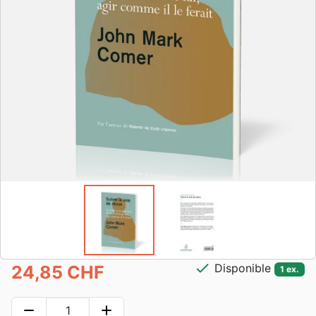
check
Disponible
24,85 CHF
1 ex.
remove
add