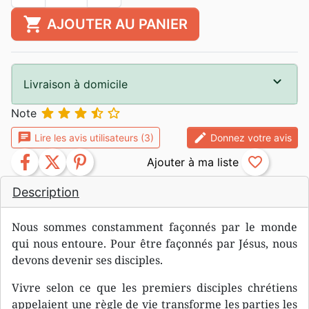
shopping_cart
AJOUTER AU PANIER
Livraison à domicile





Note
chat
edit
Lire les avis utilisateurs (3)
Donnez votre avis
facebook
twitter
pinterest
favorite_border
Description
Nous sommes constamment façonnés par le monde
qui nous entoure. Pour être façonnés par Jésus, nous
devons devenir ses disciples.
Vivre selon ce que les premiers disciples chrétiens
appelaient une règle de vie transforme les parties les