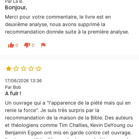
Par La B.
Bonjour,
Merci pour votre commentaire, le livre est en
deuxième analyse, nous avons supprimé la
recommandation donnée suite à la première analyse.
thumb_up
thumb_down
flag
0
0





17/06/2026 13:36
Par Bob
A fuir !
Un ouvrage qui a "l'apparence de la piété mais qui en
renie la force". Je suis très surpris par la
recommandation de la maison de la Bible. Des auteurs
et théologiens comme Tim Challies, Kevin DeYoung ou
Benjamin Eggen ont mis en garde contre cet ouvrage.