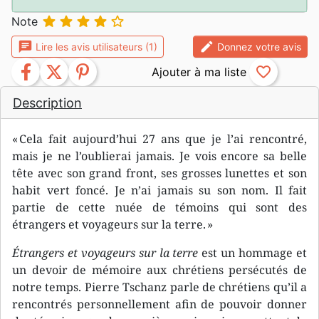





Note
chat
edit
Lire les avis utilisateurs (1)
Donnez votre avis
facebook
twitter
pinterest
favorite_border
Description
« Cela fait aujourd’hui 27 ans que je l’ai rencontré,
mais je ne l’oublierai jamais. Je vois encore sa belle
tête avec son grand front, ses grosses lunettes et son
habit vert foncé. Je n’ai jamais su son nom. Il fait
partie de cette nuée de témoins qui sont des
étrangers et voyageurs sur la terre. »
Étrangers et voyageurs sur la terre
est un hommage et
un devoir de mémoire aux chrétiens persécutés de
notre temps. Pierre Tschanz parle de chrétiens qu’il a
rencontrés personnellement afin de pouvoir donner