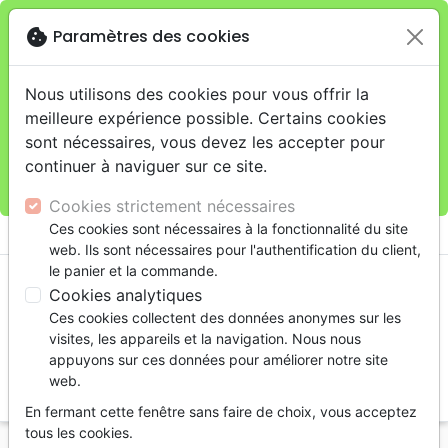
cookie
Paramètres des cookies
Je veux retirer ma commande au 11 rue de Rive,
close
Genève
warning
Cette boutique en ligne est limitée au retrait en
Nous utilisons des cookies pour vous offrir la
magasin.
meilleure expérience possible. Certains cookies
Pour les livraisons à domicile, veuillez passer vos
sont nécessaires, vous devez les accepter pour
commandes sur la boutique
La Maison de la Bible
continuer à naviguer sur ce site.
Suisse
.
Cookies strictement nécessaires
menu
Ces cookies sont nécessaires à la fonctionnalité du site
shopping_cart
account_circle
web. Ils sont nécessaires pour l'authentification du client,
le panier et la commande.
Cookies analytiques
Ces cookies collectent des données anonymes sur les
visites, les appareils et la navigation. Nous nous
appuyons sur ces données pour améliorer notre site
web.
search
En fermant cette fenêtre sans faire de choix, vous acceptez
Reche
tous les cookies.