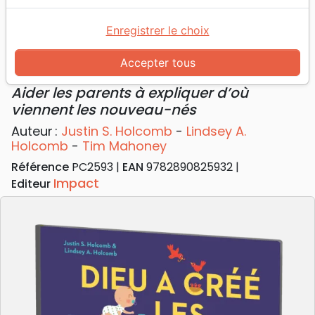
Accueil
Livres
Enfants
4 à 6 ans
Dieu a créé les bébés - Aider les parents à
Enregistrer le choix
expliquer d’où viennent les nouveau-nés
Accepter tous
Dieu a créé les bébés
Aider les parents à expliquer d’où
viennent les nouveau-nés
Auteur :
Justin S. Holcomb
-
Lindsey A.
Holcomb
-
Tim Mahoney
Référence
PC2593
EAN
9782890825932
Impact
Editeur