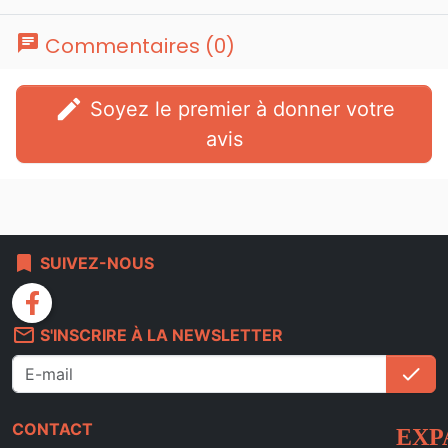
chat
Commentaires (0)
edit
Soyez le premier à donner votre
avis
bookmark
SUIVEZ-NOUS
facebook
mail_outline
S'INSCRIRE À LA NEWSLETTER
check
S'i
CONTACT