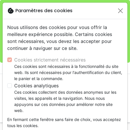
cookie
Paramètres des cookies
Je veux retirer ma commande au 11 rue de Rive,
close
Genève
warning
Cette boutique en ligne est limitée au retrait en
Nous utilisons des cookies pour vous offrir la
magasin.
meilleure expérience possible. Certains cookies
Pour les livraisons à domicile, veuillez passer vos
sont nécessaires, vous devez les accepter pour
commandes sur la boutique
La Maison de la Bible
continuer à naviguer sur ce site.
Suisse
.
Cookies strictement nécessaires
menu
Ces cookies sont nécessaires à la fonctionnalité du site
shopping_cart
account_circle
web. Ils sont nécessaires pour l'authentification du client,
le panier et la commande.
Cookies analytiques
Ces cookies collectent des données anonymes sur les
visites, les appareils et la navigation. Nous nous
appuyons sur ces données pour améliorer notre site
web.
search
En fermant cette fenêtre sans faire de choix, vous acceptez
Reche
tous les cookies.