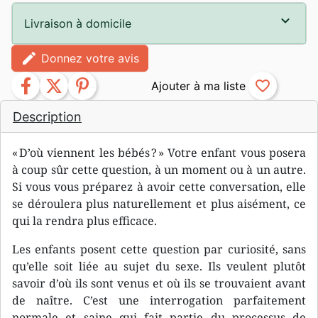
Livraison à domicile
edit
Donnez votre avis
facebook
twitter
pinterest
favorite_border
Description
« D’où viennent les bébés ? » Votre enfant vous posera
à coup sûr cette question, à un moment ou à un autre.
Si vous vous préparez à avoir cette conversation, elle
se déroulera plus naturellement et plus aisément, ce
qui la rendra plus efficace.
Les enfants posent cette question par curiosité, sans
qu’elle soit liée au sujet du sexe. Ils veulent plutôt
savoir d’où ils sont venus et où ils se trouvaient avant
de naître. C’est une interrogation parfaitement
normale et saine qui fait partie du processus de