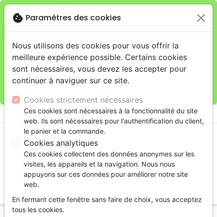
cookie
Paramètres des cookies
Je veux retirer ma commande au 11 rue de Rive,
close
Genève
warning
Cette boutique en ligne est limitée au retrait en
Nous utilisons des cookies pour vous offrir la
magasin.
meilleure expérience possible. Certains cookies
Pour les livraisons à domicile, veuillez passer vos
sont nécessaires, vous devez les accepter pour
commandes sur la boutique
La Maison de la Bible
continuer à naviguer sur ce site.
Suisse
.
Cookies strictement nécessaires
menu
Ces cookies sont nécessaires à la fonctionnalité du site
shopping_cart
account_circle
web. Ils sont nécessaires pour l'authentification du client,
le panier et la commande.
Cookies analytiques
Ces cookies collectent des données anonymes sur les
visites, les appareils et la navigation. Nous nous
appuyons sur ces données pour améliorer notre site
web.
search
En fermant cette fenêtre sans faire de choix, vous acceptez
Reche
tous les cookies.