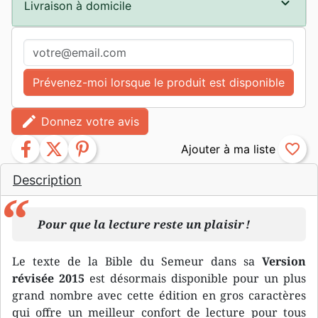
Livraison à domicile
Prévenez-moi lorsque le produit est disponible
edit
Donnez votre avis
facebook
twitter
pinterest
favorite_border
Description
Pour que la lecture reste un plaisir !
Le texte de la Bible du Semeur dans sa
Version
révisée 2015
est désormais disponible pour un plus
grand nombre avec cette édition en gros caractères
qui offre un meilleur confort de lecture pour tous