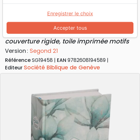
Accueil
Bibles
Bibles standard
Bible Segond 21 Journal de bord - couverture
Enregistrer le choix
rigide, toile imprimée motifs
Accepter tous
Bible Segond 21 Journal de bord
couverture rigide, toile imprimée motifs
Version :
Segond 21
Référence
SG19458
EAN
9782608194589
Société Biblique de Genève
Editeur