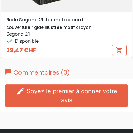
Bible Segond 21 Journal de bord
couverture rigide illustrée motif crayon
Segond 21
check
Disponible
39,47 CHF
shopping_cart
Prix
chat
Commentaires (0)
edit
Soyez le premier à donner votre
avis