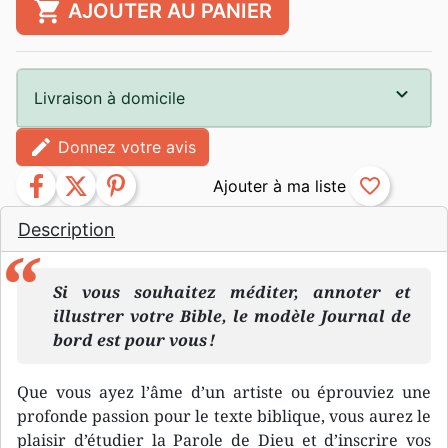
shopping_cart
AJOUTER AU PANIER
Livraison à domicile
edit
Donnez votre avis
facebook
twitter
pinterest
favorite_border
Description
Si vous souhaitez méditer, annoter et
illustrer votre Bible, le modèle
Journal de
bord
est pour vous !
Que vous ayez l’âme d’un artiste ou éprouviez une
profonde passion pour le texte biblique, vous aurez le
plaisir d’étudier la Parole de Dieu et d’inscrire vos