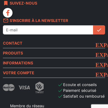
bookmark
SUIVEZ-NOUS
facebook
mail_outline
S'INSCRIRE À LA NEWSLETTER
check
S'i
CONTACT
PRODUITS
INFORMATIONS
VOTRE COMPTE
check
Ecoute et conseils
check
Paiement sécurisé
check
Satisfait ou remboursé
Membre du réseau