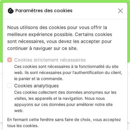
cookie
Paramètres des cookies
Je veux retirer ma commande au 11 rue de Rive,
close
Genève
warning
Cette boutique en ligne est limitée au retrait en
Nous utilisons des cookies pour vous offrir la
magasin.
meilleure expérience possible. Certains cookies
Pour les livraisons à domicile, veuillez passer vos
sont nécessaires, vous devez les accepter pour
commandes sur la boutique
La Maison de la Bible
continuer à naviguer sur ce site.
Suisse
.
Cookies strictement nécessaires
menu
Ces cookies sont nécessaires à la fonctionnalité du site
shopping_cart
account_circle
web. Ils sont nécessaires pour l'authentification du client,
le panier et la commande.
Cookies analytiques
Ces cookies collectent des données anonymes sur les
visites, les appareils et la navigation. Nous nous
appuyons sur ces données pour améliorer notre site
web.
search
En fermant cette fenêtre sans faire de choix, vous acceptez
Reche
tous les cookies.