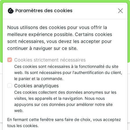
cookie
Paramètres des cookies
Je veux retirer ma commande au 11 rue de Rive,
close
Genève
warning
Cette boutique en ligne est limitée au retrait en
Nous utilisons des cookies pour vous offrir la
magasin.
meilleure expérience possible. Certains cookies
Pour les livraisons à domicile, veuillez passer vos
sont nécessaires, vous devez les accepter pour
commandes sur la boutique
La Maison de la Bible
continuer à naviguer sur ce site.
Suisse
.
Cookies strictement nécessaires
menu
Ces cookies sont nécessaires à la fonctionnalité du site
shopping_cart
account_circle
web. Ils sont nécessaires pour l'authentification du client,
le panier et la commande.
Cookies analytiques
Ces cookies collectent des données anonymes sur les
visites, les appareils et la navigation. Nous nous
appuyons sur ces données pour améliorer notre site
web.
search
En fermant cette fenêtre sans faire de choix, vous acceptez
Reche
tous les cookies.