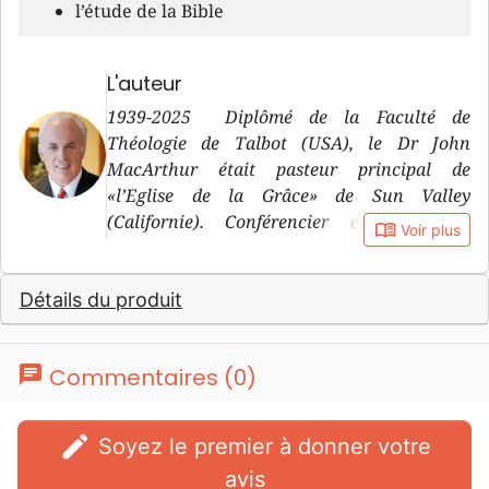
l’étude de la Bible
L'auteur
1939-2025 Diplômé de la Faculté de
Théologie de Talbot (USA), le Dr John
MacArthur était pasteur principal de
«l’Eglise de la Grâce» de Sun Valley
(Californie). Conférencier et professeur
book_open
Voir plus
réputé, il animait un programme quotidien
d’évangélisation diffusé sur plus de 1000
Détails du produit
stations de radio en Amérique du Nord, en
Europe, en Afrique et en Océanie. il est
connu pour ses prises de position parfois très
chat
Commentaires (0)
fermes et claires et son désir d’attachement à
la Parole et la prédication textuelle. Il aura
consacré sa vie à une théologie rigoureuse,
edit
Soyez le premier à donner votre
fondée sur l’étude approfondie des Écritures
avis
en mettant l’accent sur l’arrière plan