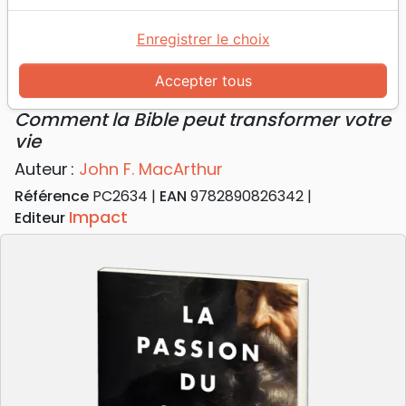
Accueil
Livres
Doctrine
Saintes Ecritures
Passion du Livre (La) - Comment la Bible peut
Enregistrer le choix
transformer votre vie
Accepter tous
La passion du Livre
Comment la Bible peut transformer votre
vie
Auteur :
John F. MacArthur
Référence
PC2634
EAN
9782890826342
Impact
Editeur