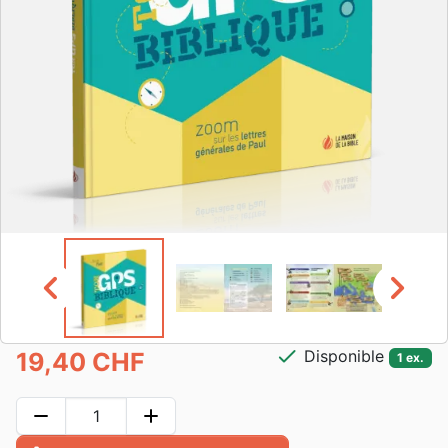
chevron_left
chevron_right
check
Disponible
19,40 CHF
1 ex.
remove
add