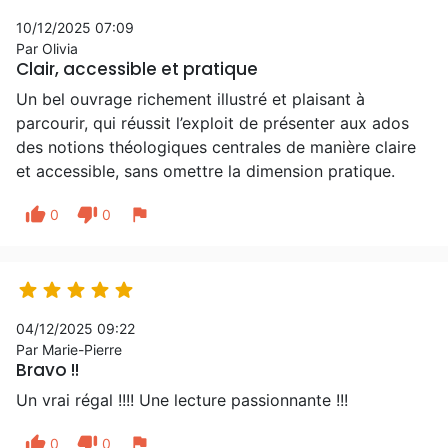
10/12/2025 07:09
Par Olivia
Clair, accessible et pratique
Un bel ouvrage richement illustré et plaisant à
parcourir, qui réussit l’exploit de présenter aux ados
des notions théologiques centrales de manière claire
et accessible, sans omettre la dimension pratique.
thumb_up
thumb_down
flag
0
0





04/12/2025 09:22
Par Marie-Pierre
Bravo !!
Un vrai régal !!!! Une lecture passionnante !!!
thumb_up
thumb_down
flag
0
0