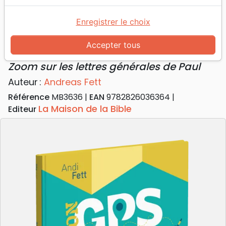
Accueil
Livres
Enfants
Adolescents, Jeunes
Ton GPS biblique - Zoom sur les lettres générales
Enregistrer le choix
de Paul
Accepter tous
Ton GPS biblique
Zoom sur les lettres générales de Paul
Auteur :
Andreas Fett
Référence
MB3636
EAN
9782826036364
La Maison de la Bible
Editeur