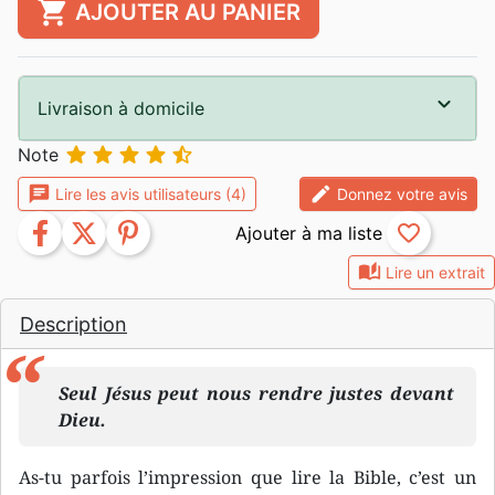
shopping_cart
AJOUTER AU PANIER
Livraison à domicile





Note
chat
edit
Lire les avis utilisateurs (4)
Donnez votre avis
facebook
twitter
pinterest
favorite_border
auto_stories
Lire un extrait
Description
Seul Jésus peut nous rendre justes devant
Dieu.
As-tu parfois l’impression que lire la Bible, c’est un