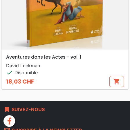
Aventures dans les Actes - vol. 1
David Luckman
check
Disponible
18,03 CHF
shopping_cart
Prix
bookmark
SUIVEZ-NOUS
facebook