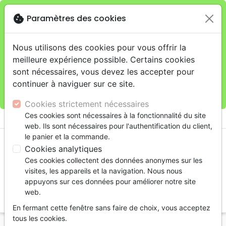
cookie
Paramètres des cookies
Je veux retirer ma commande au 11 rue de Rive,
close
Genève
warning
Cette boutique en ligne est limitée au retrait en
Nous utilisons des cookies pour vous offrir la
magasin.
meilleure expérience possible. Certains cookies
Pour les livraisons à domicile, veuillez passer vos
sont nécessaires, vous devez les accepter pour
commandes sur la boutique
La Maison de la Bible
continuer à naviguer sur ce site.
Suisse
.
Cookies strictement nécessaires
menu
Ces cookies sont nécessaires à la fonctionnalité du site
shopping_cart
account_circle
web. Ils sont nécessaires pour l'authentification du client,
le panier et la commande.
Cookies analytiques
Ces cookies collectent des données anonymes sur les
visites, les appareils et la navigation. Nous nous
appuyons sur ces données pour améliorer notre site
web.
search
En fermant cette fenêtre sans faire de choix, vous acceptez
Reche
tous les cookies.