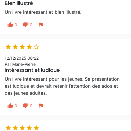
Bien illustré
Un livre intéressant et bien illustré.
thumb_up
thumb_down
flag
0
0





12/12/2025 08:22
Par Marie-Pierre
Intéressant et ludique
Un livre intéressant pour les jeunes. Sa présentation
est ludique et devrait retenir l’attention des ados et
des jeunes adultes.
thumb_up
thumb_down
flag
0
0




