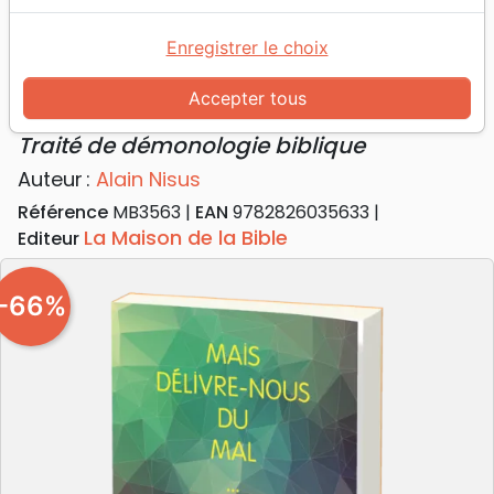
Accueil
Livres
Doctrine
Mais délivre-nous du mal - Traité de démonologie
Enregistrer le choix
biblique
Accepter tous
Mais délivre-nous du mal
Traité de démonologie biblique
Auteur :
Alain Nisus
Référence
MB3563
EAN
9782826035633
La Maison de la Bible
Editeur
-66%