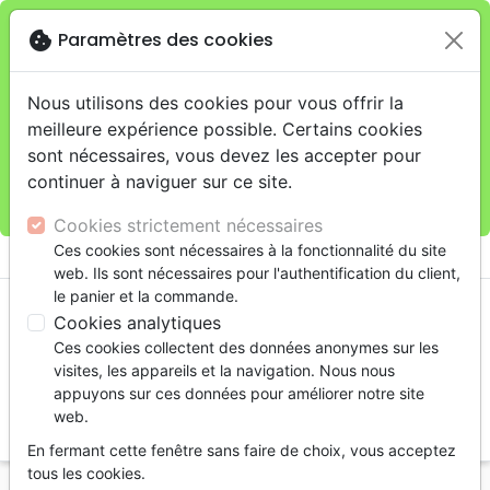
cookie
Paramètres des cookies
Je veux retirer ma commande au 11 rue de Rive,
close
Genève
warning
Cette boutique en ligne est limitée au retrait en
Nous utilisons des cookies pour vous offrir la
magasin.
meilleure expérience possible. Certains cookies
Pour les livraisons à domicile, veuillez passer vos
sont nécessaires, vous devez les accepter pour
commandes sur la boutique
La Maison de la Bible
continuer à naviguer sur ce site.
Suisse
.
Cookies strictement nécessaires
menu
Ces cookies sont nécessaires à la fonctionnalité du site
shopping_cart
account_circle
web. Ils sont nécessaires pour l'authentification du client,
le panier et la commande.
Cookies analytiques
Ces cookies collectent des données anonymes sur les
visites, les appareils et la navigation. Nous nous
appuyons sur ces données pour améliorer notre site
web.
search
En fermant cette fenêtre sans faire de choix, vous acceptez
Reche
tous les cookies.