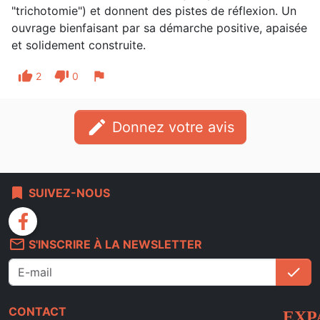
"trichotomie") et donnent des pistes de réflexion. Un
ouvrage bienfaisant par sa démarche positive, apaisée
et solidement construite.
thumb_up
thumb_down
flag
2
0
edit
Donnez votre avis
bookmark
SUIVEZ-NOUS
facebook
mail_outline
S'INSCRIRE À LA NEWSLETTER
check
S'i
CONTACT