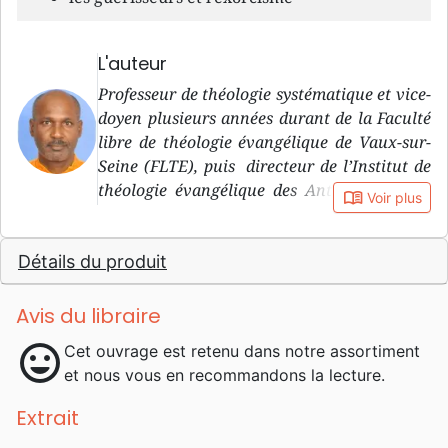
L'auteur
Professeur de théologie systématique et vice-
doyen plusieurs années durant de la Faculté
libre de théologie évangélique de Vaux-sur-
Seine (FLTE), puis directeur de l’Institut de
théologie évangélique des Antilles et de la
book_open
Voir plus
Guyane, pasteur et conférencier, Alain Nisus
est né à Pointe-à-Pitre (Guadeloupe, 1967). Il
Détails du produit
a suivi un cursus de formation riche: études
de mathématiques, maîtrise en théologie à la
faculté libre de théologie évangélique,
Avis du libraire
doctorat en théologie à l’institut catholique
mood
Cet ouvrage est retenu dans notre assortiment
de Paris, licence en philosophie à l’université
et nous vous en recommandons la lecture.
de Paris VII. Il a également été pasteur une
dizaine d’années à l’église baptiste de
Extrait
Versailles, puis à Grenoble. Ses écrits publiés