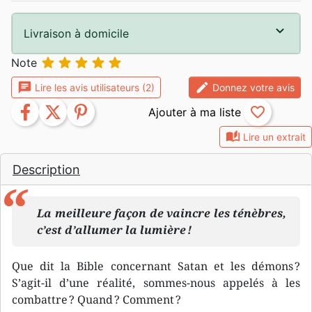
Livraison à domicile





Note
chat
edit
Lire les avis utilisateurs (2)
Donnez votre avis
facebook
twitter
pinterest
favorite_border
auto_stories
Lire un extrait
Description
La meilleure façon de vaincre les ténèbres,
c’est d’allumer la lumière !
Que dit la Bible concernant Satan et les démons ?
S’agit-il d’une réalité, sommes-nous appelés à les
combattre ? Quand ? Comment ?