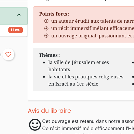
Points forts :
un auteur érudit aux talents de nar
un récit immersif mêlant efficacemen
11 ex.
un ouvrage original, passionnant et 
favorite_border
Thèmes :
la ville de Jérusalem et ses
habitants
la vie et les pratiques religieuses
en Israël au 1er siècle
Avis du libraire
sentiment_satisfied
Cet ouvrage est retenu dans notre assor
Ce récit immersif mêle efficacement l’Hist