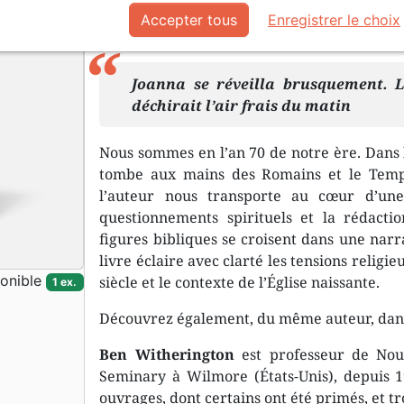
Référence
EXL0578
EAN
9782755005783
E
Accepter tous
Enregistrer le choix
Description
Détails du produit
Joanna se réveilla brusquement. L
déchirait l’air frais du matin
Nous sommes en l’an 70 de notre ère. Dans l
tombe aux mains des Romains et le Templ
l’auteur nous transporte au cœur d’un
questionnements spirituels et la rédactio
figures bibliques se croisent dans une narr
livre éclaire avec clarté les tensions religi
onible
siècle et le contexte de l’Église naissante.
1 ex.
Découvrez également, du même auteur, dans 
Ben Witherington
est professeur de Nou
Seminary à Wilmore (États-Unis), depuis 19
ouvrages, dont certains ont été primés, et tro