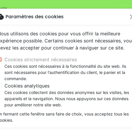
sin.
Je v
mandes sur la boutique
La Maison de la Bible Suisse
.
okie
Paramètres des cookies
ous utilisons des cookies pour vous offrir la meilleure
xpérience possible. Certains cookies sont nécessaires, vou
evez les accepter pour continuer à naviguer sur ce site.
Cookies strictement nécessaires
Nouveautés
Bibles
Livres
eBooks
Je
Ces cookies sont nécessaires à la fonctionnalité du site web. Ils
sont nécessaires pour l'authentification du client, le panier et la
eaux Testaments
ine
lité
 ans
lations
ns animés
s
Etude biblique
Bandes dessinées
Découverte de la foi
Adolescents, jeunes
Rap, Hip-hop
Films, fiction
Jeux
commande.
ise
ons
cation
e
2 ans
ry, Latino, Folk
gnement, conférences
elisation
Segond 21
Famille, couple
Méditations
Bibles jeunesse
Instrumental
Documentaires, reportage
Accessoires de Bible
Cookies analytiques
et suivre la Voie [coll. Une semaine dans le monde du Nouve
iles
e
esse
ro
iels
Segond
Souffrance, Relation d'aide
Souffrance, Relation d'aide
Louange, Adoration
Papeterie
Ces cookies collectent des données anonymes sur les visites, les
k
elisation
ue
esse
NEG
Santé
Psychologie
Hardrock, Métal
La Chute de Jérusalem
appareils et la navigation. Nous nous appuyons sur ces données
cations
ts
le, Couple
l, Soul
Darby
Ethique, société, politique
Apologétique
Pop, Rock
pour améliorer notre site web.
Fuir la ville et suivre la Voie [col
ation
Événements actuels
n fermant cette fenêtre sans faire de choix, vous acceptez tous les
Nouveau Testament]
ookies.
Auteur :
Ben Witherington