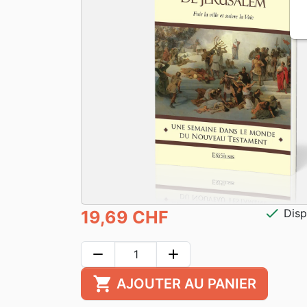
check
Disp
19,69 CHF
remove
add
shopping_cart
AJOUTER AU PANIER