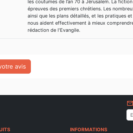
les coutumes de l’an 70 à Jérusalem. La fiction
épreuves des premiers chrétiens. Les nombreu
ainsi que les plans détaillés, et les pratiques 
nous aident effectivement à mieux comprendre 
rédaction de l'Evangile.
otre avis
mail_outlin
UITS
INFORMATIONS