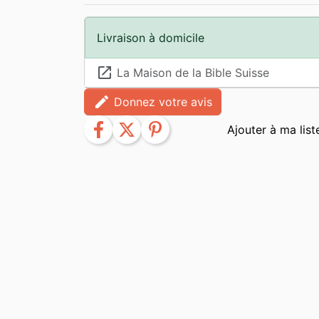
Livraison à domicile
launch
La Maison de la Bible Suisse
edit
Donnez votre avis
facebook
twitter
pinterest