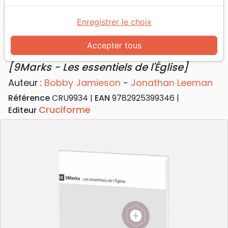
Accueil
Livres
Eglise
Doctrine
Comprendre la sainte cène - [9Marks - Les
Enregistrer le choix
essentiels de l'Église]
Accepter tous
Comprendre la sainte cène
[9Marks - Les essentiels de l'Église]
Auteur :
Bobby Jamieson
-
Jonathan Leeman
Référence
CRU9934
EAN
9782925399346
Cruciforme
Editeur