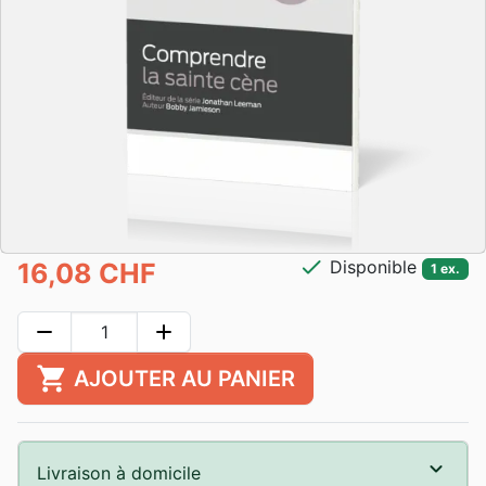
check
Disponible
16,08 CHF
1 ex.
remove
add
shopping_cart
AJOUTER AU PANIER
Livraison à domicile