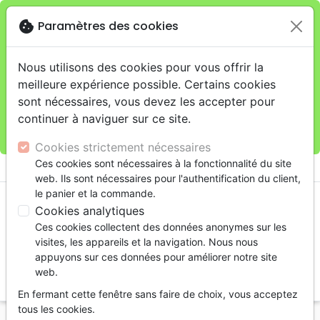
cookie
Paramètres des cookies
Je veux retirer ma commande au 11 rue de Rive,
close
Genève
warning
Cette boutique en ligne est limitée au retrait en
Nous utilisons des cookies pour vous offrir la
magasin.
meilleure expérience possible. Certains cookies
Pour les livraisons à domicile, veuillez passer vos
sont nécessaires, vous devez les accepter pour
commandes sur la boutique
La Maison de la Bible
continuer à naviguer sur ce site.
Suisse
.
Cookies strictement nécessaires
menu
Ces cookies sont nécessaires à la fonctionnalité du site
shopping_cart
account_circle
web. Ils sont nécessaires pour l'authentification du client,
le panier et la commande.
Cookies analytiques
Ces cookies collectent des données anonymes sur les
visites, les appareils et la navigation. Nous nous
appuyons sur ces données pour améliorer notre site
web.
search
En fermant cette fenêtre sans faire de choix, vous acceptez
Reche
tous les cookies.