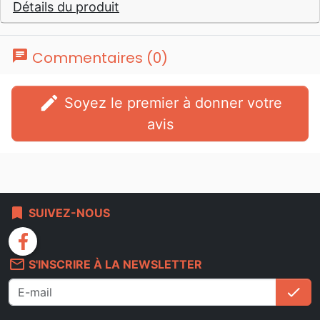
Détails du produit
chat
Commentaires (0)
edit
Soyez le premier à donner votre
avis
bookmark
SUIVEZ-NOUS
facebook
mail_outline
S'INSCRIRE À LA NEWSLETTER
check
S'i