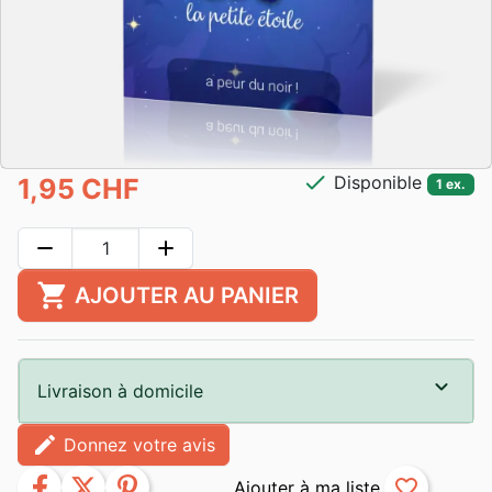
check
Disponible
1,95 CHF
1 ex.
remove
add
shopping_cart
AJOUTER AU PANIER
Livraison à domicile
edit
Donnez votre avis
facebook
twitter
pinterest
favorite_border