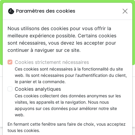
cookie
Paramètres des cookies
Je veux retirer ma commande au 11 rue de Rive,
close
Genève
warning
Cette boutique en ligne est limitée au retrait en
Nous utilisons des cookies pour vous offrir la
magasin.
meilleure expérience possible. Certains cookies
Pour les livraisons à domicile, veuillez passer vos
sont nécessaires, vous devez les accepter pour
commandes sur la boutique
La Maison de la Bible
continuer à naviguer sur ce site.
Suisse
.
Cookies strictement nécessaires
menu
Ces cookies sont nécessaires à la fonctionnalité du site
shopping_cart
account_circle
web. Ils sont nécessaires pour l'authentification du client,
le panier et la commande.
Cookies analytiques
Ces cookies collectent des données anonymes sur les
visites, les appareils et la navigation. Nous nous
appuyons sur ces données pour améliorer notre site
web.
search
En fermant cette fenêtre sans faire de choix, vous acceptez
Reche
tous les cookies.