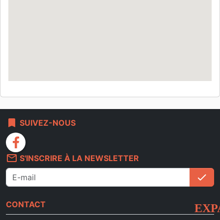
bookmark
SUIVEZ-NOUS
facebook
mail_outline
S'INSCRIRE À LA NEWSLETTER
check
S'i
CONTACT