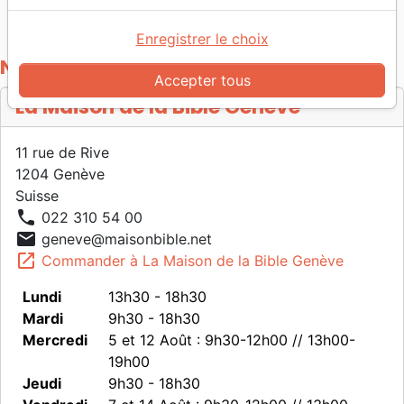
Accueil
Nos magasins
La Maison de la Bible Genève
Enregistrer le choix
Notre magasin
Accepter tous
La Maison de la Bible Genève
11 rue de Rive
1204 Genève
Suisse
call;
022 310 54 00
email
geneve@maisonbible.net
launch
Commander à La Maison de la Bible Genève
Lundi
13h30 - 18h30
Mardi
9h30 - 18h30
Mercredi
5 et 12 Août : 9h30-12h00 // 13h00-
19h00
Jeudi
9h30 - 18h30