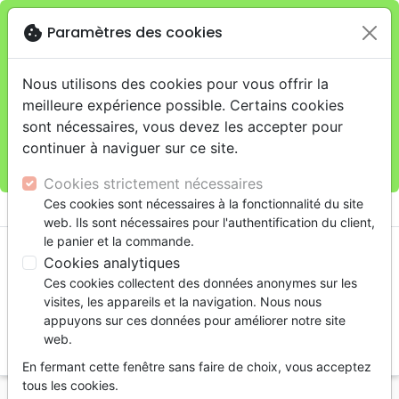
cookie
Paramètres des cookies
Je veux retirer ma commande au 11 rue de Rive,
close
Genève
warning
Cette boutique en ligne est limitée au retrait en
Nous utilisons des cookies pour vous offrir la
magasin.
meilleure expérience possible. Certains cookies
Pour les livraisons à domicile, veuillez passer vos
sont nécessaires, vous devez les accepter pour
commandes sur la boutique
La Maison de la Bible
continuer à naviguer sur ce site.
Suisse
.
Cookies strictement nécessaires
menu
Ces cookies sont nécessaires à la fonctionnalité du site
shopping_cart
account_circle
web. Ils sont nécessaires pour l'authentification du client,
le panier et la commande.
Cookies analytiques
Ces cookies collectent des données anonymes sur les
visites, les appareils et la navigation. Nous nous
appuyons sur ces données pour améliorer notre site
web.
search
En fermant cette fenêtre sans faire de choix, vous acceptez
Reche
tous les cookies.